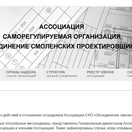
ОРГАНЫ НАДЗОРА
СТРУКТУРА
РЕЕСТР ЧЛЕНОВ
СИ
список организаций
органов управления
ассоциации
чл
 действий в отношении сотрудников Ассоциации СРО «Объединение смоленс
ные популярные мессенджеры, представляясь Генеральным директором Асс
социации и членами Ассоциации. Также зафиксированы случаи, когда злоумы